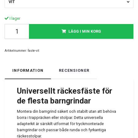
VIT
I lager
LÄGG I MIN KORG
Artikelnummer:
faste-vit
INFORMATION
RECENSIONER
Universellt räckesfäste för
de flesta barngrindar
Montera din barngrind säkert och stabilt utan att behöva
borra i trappräcken eller stolpar. Detta universella
adapterkit är särskilt utformat för tryckmonterade
barngrindar och passar både runda och fyrkantiga
räckesstolpar.