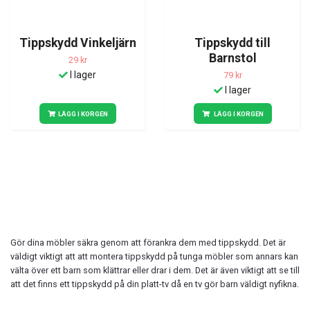
Tippskydd Vinkeljärn
Tippskydd till
Barnstol
29 kr
I lager
79 kr
I lager
LÄGG I KORGEN
LÄGG I KORGEN
Gör dina möbler säkra genom att förankra dem med tippskydd. Det är
väldigt viktigt att att montera tippskydd på tunga möbler som annars kan
välta över ett barn som klättrar eller drar i dem. Det är även viktigt att se till
att det finns ett tippskydd på din platt-tv då en tv gör barn väldigt nyfikna.