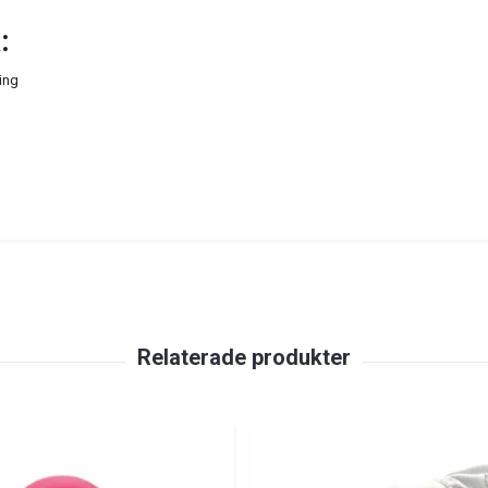
:
ing