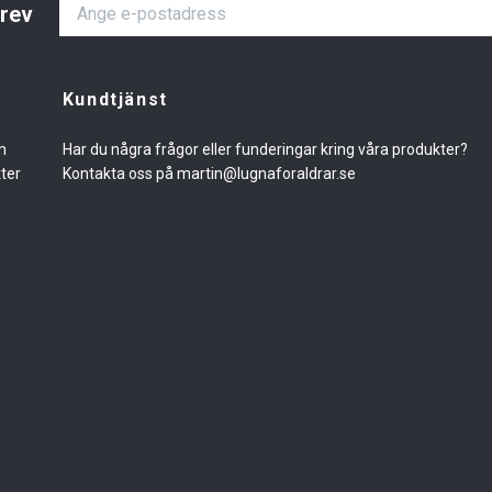
brev
Kundtjänst
m
Har du några frågor eller funderingar kring våra produkter?
kter
Kontakta oss på
martin@lugnaforaldrar.se