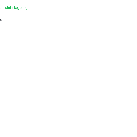
r slut i lager. :(
0