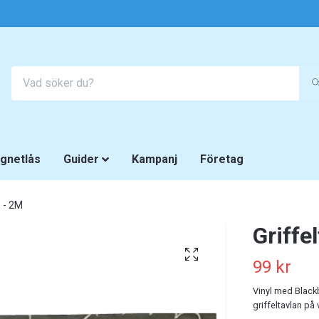
gnetlås
Guider
Kampanj
Företag
e - 2M
Griffe
99 kr
Vinyl med Blackb
griffeltavlan på