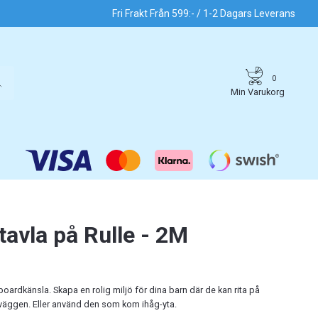
Fri Frakt Från 599:- / 1-2 Dagars Leverans
0
Min Varukorg
ltavla på Rulle - 2M
oardkänsla. Skapa en rolig miljö för dina barn där de kan rita på
 väggen. Eller använd den som kom ihåg-yta.