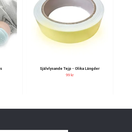
is
Självlysande Tejp - Olika Längder
Ba
99 kr