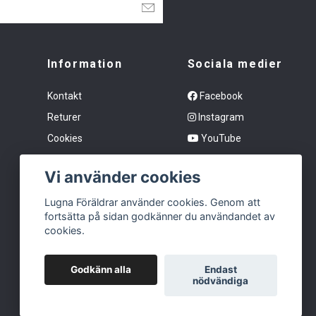
Information
Sociala medier
Kontakt
Facebook
Returer
Instagram
Cookies
YouTube
Köpvillkor
Vi använder cookies
FAQ - Vanliga frågor & svar
Vanliga frågor
Lugna Föräldrar använder cookies. Genom att
fortsätta på sidan godkänner du användandet av
Om Oss
cookies.
Godkänn alla
Endast
nödvändiga