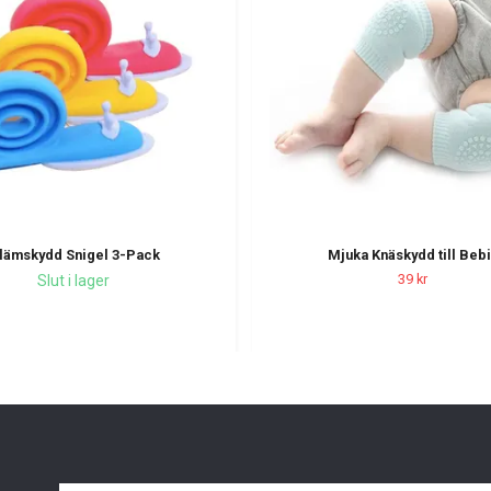
lämskydd Snigel 3-Pack
Mjuka Knäskydd till Beb
39 kr
Slut i lager