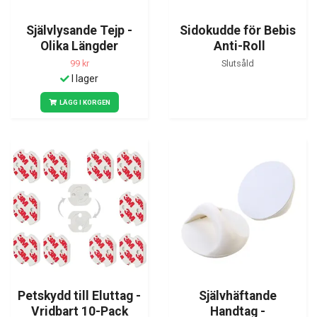
Självlysande Tejp -
Sidokudde för Bebis
Olika Längder
Anti-Roll
99 kr
Slutsåld
I lager
LÄGG I KORGEN
Petskydd till Eluttag -
Självhäftande
Vridbart 10-Pack
Handtag -