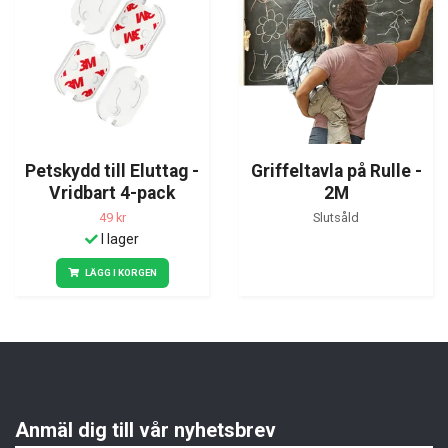
Petskydd till Eluttag -
Griffeltavla på Rulle -
Vridbart 4-pack
2M
49 kr
Slutsåld
I lager
LÄGG I KORGEN
Anmäl dig till vår nyhetsbrev