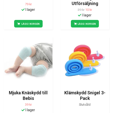
Utförsäljning
79 kr
I lager
39 kr
10 kr
I lager
LÄGG I KORGEN
LÄGG I KORGEN
Mjuka Knäskydd till
Klämskydd Snigel 3-
Bebis
Pack
39 kr
Slutsåld
I lager