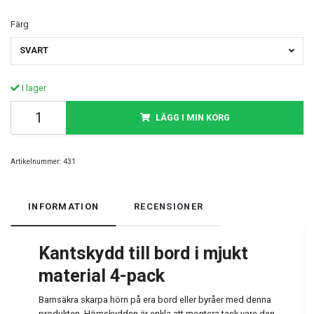
Färg
SVART
I lager
LÄGG I MIN KORG
Artikelnummer:
431
INFORMATION
RECENSIONER
Kantskydd till bord i mjukt
material 4-pack
Barnsäkra skarpa hörn på era bord eller byråer med denna
produkten. Hörnskydden är enkla att montera tack vare den