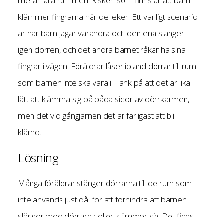
mellan alla rummen. Risken som finns är att barn
klämmer fingrarna när de leker. Ett vanligt scenario
är när barn jagar varandra och den ena slänger
igen dörren, och det andra barnet råkar ha sina
fingrar i vägen. Föräldrar låser ibland dörrar till rum
som barnen inte ska vara i. Tänk på att det är lika
lätt att klämma sig på båda sidor av dörrkarmen,
men det vid gångjärnen det är farligast att bli
klämd.
Lösning
Många föräldrar stänger dörrarna till de rum som
inte används just då, för att förhindra att barnen
slänger med dörrarna eller klämmer sig. Det finns