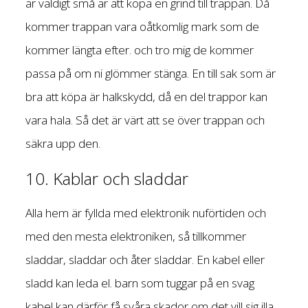
är väldigt små är att köpa en grind till trappan. Då
kommer trappan vara oåtkomlig mark som de
kommer längta efter. och tro mig de kommer
passa på om ni glömmer stänga. En till sak som är
bra att köpa är halkskydd, då en del trappor kan
vara hala. Så det är värt att se över trappan och
säkra upp den.
10. Kablar och sladdar
Alla hem är fyllda med elektronik nuförtiden och
med den mesta elektroniken, så tillkommer
sladdar, sladdar och åter sladdar. En kabel eller
sladd kan leda el. barn som tuggar på en svag
kabel kan därför få svåra skador om det vill sig illa.